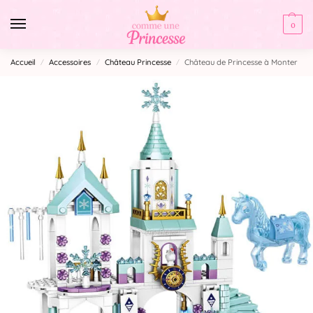
0
Accueil
Accessoires
Château Princesse
Château de Princesse à Monter
/
/
/