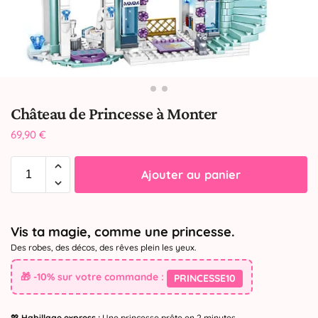
Château de Princesse à Monter
69,90
€
Ajouter au panier
Vis ta magie, comme une princesse.
Des robes, des décos, des rêves plein les yeux.
🎁 -10% sur votre commande :
PRINCESSE10
💖
Habillage express :
Une princesse prête en 2 minutes