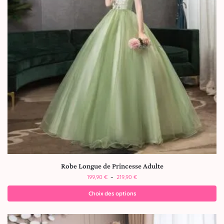
Robe Longue de Princesse Adulte
199,90
€
–
219,90
€
Choix des options