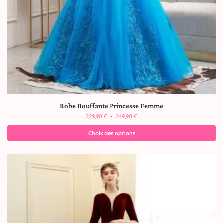
Robe Bouffante Princesse Femme
229,90
€
–
249,90
€
Choix des options