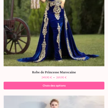
Robe de Princesse Marocaine
249,90
€
–
269,90
€
Choix des options