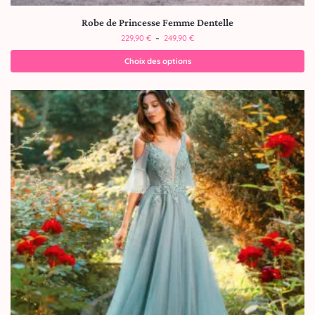
Robe de Princesse Femme Dentelle
229,90
€
–
249,90
€
Choix des options