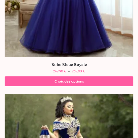
Robe Bleue Royale
249,90
€
–
269,90
€
Choix des options