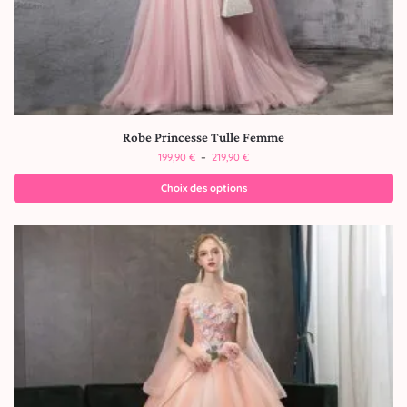
Robe Princesse Tulle Femme
199,90
€
–
219,90
€
Choix des options