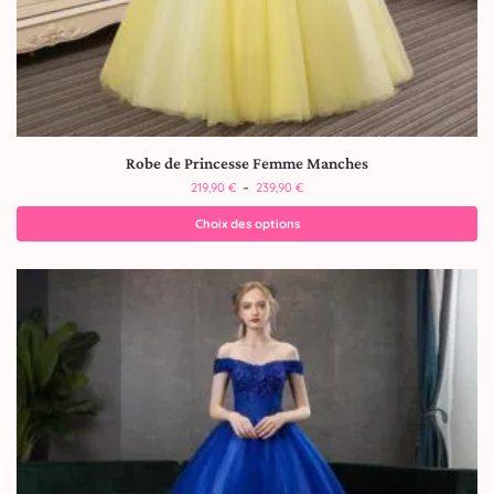
Robe de Princesse Femme Manches
219,90
€
–
239,90
€
Choix des options