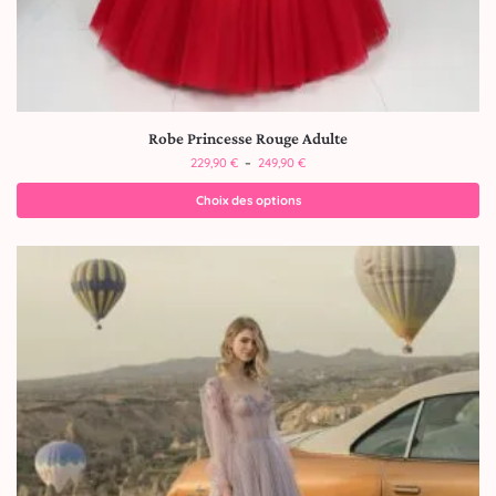
Robe Princesse Rouge Adulte
229,90
€
–
249,90
€
Choix des options