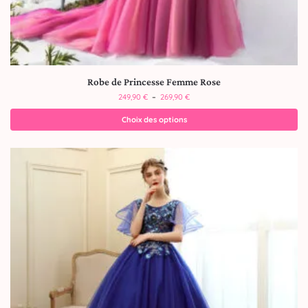
Robe de Princesse Femme Rose
249,90
€
–
269,90
€
Choix des options