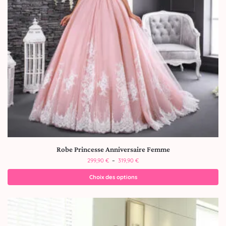
Robe Princesse Anniversaire Femme
299,90
€
–
319,90
€
Choix des options