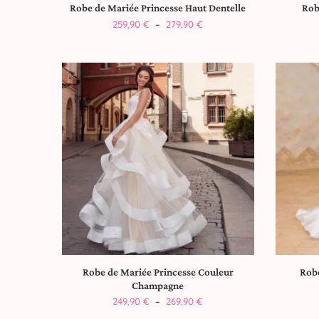
Robe de Mariée Princesse Haut Dentelle
Rob
259,90
€
–
279,90
€
Robe de Mariée Princesse Couleur
Robe
Champagne
249,90
€
–
269,90
€