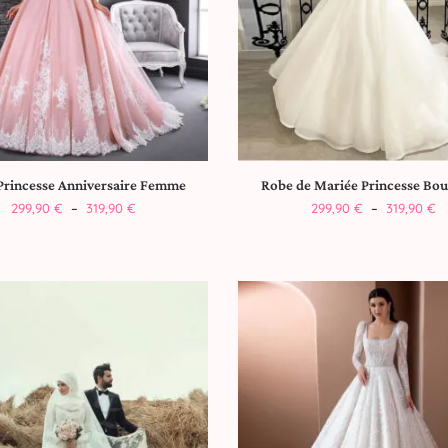
Princesse Anniversaire Femme
Robe de Mariée Princesse Bou
299,90
€
–
319,90
€
299,90
€
–
319,90
€