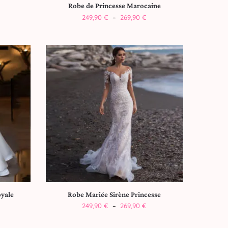
Robe de Princesse Marocaine
249,90
€
–
269,90
€
oyale
Robe Mariée Sirène Princesse
249,90
€
–
269,90
€