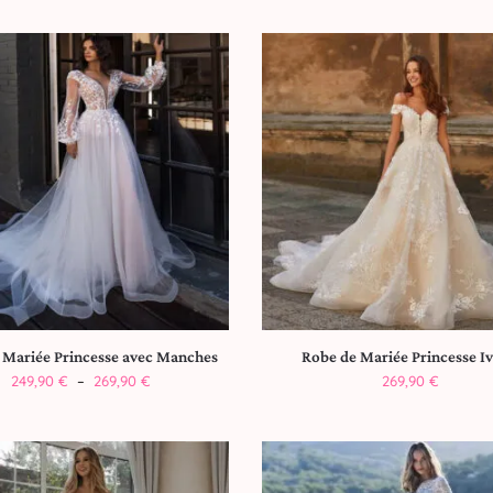
 Mariée Princesse avec Manches
Robe de Mariée Princesse Iv
249,90
€
–
269,90
€
269,90
€