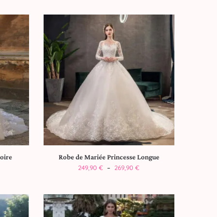
oire
Robe de Mariée Princesse Longue
249,90
€
–
269,90
€