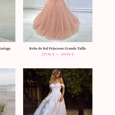
Mariage
Robe de Bal Princesse Grande Taille
239,90
€
–
259,90
€