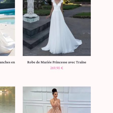
anches en
Robe de Mariée Princesse avec Traîne
269,90
€