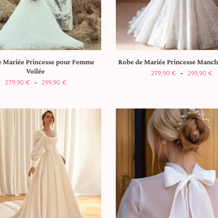
e Mariée Princesse pour Femme
Robe de Mariée Princesse Manc
Voilée
279,90
€
–
299,90
€
279,90
€
–
299,90
€