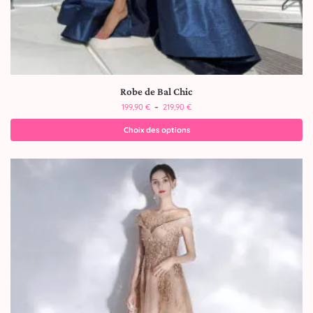
Robe de Bal Chic
199,90
€
–
219,90
€
Choix des options