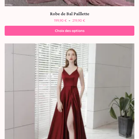
Robe de Bal Paillette
199,90
€
–
219,90
€
Choix des options