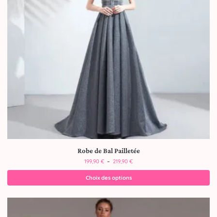
Robe de Bal Pailletée
199,90
€
–
219,90
€
Choix des options