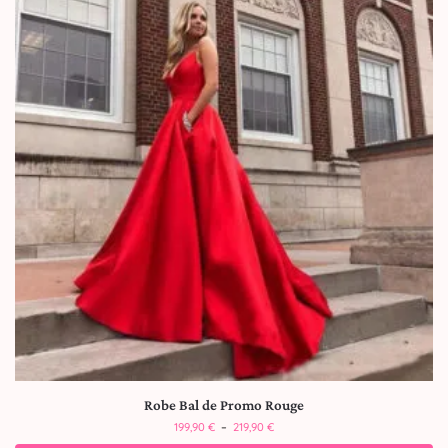
Robe Bal de Promo Rouge
199,90
€
–
219,90
€