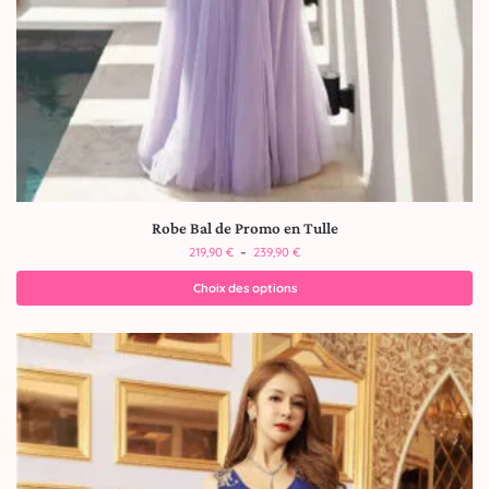
Robe Bal de Promo en Tulle
219,90
€
–
239,90
€
Choix des options