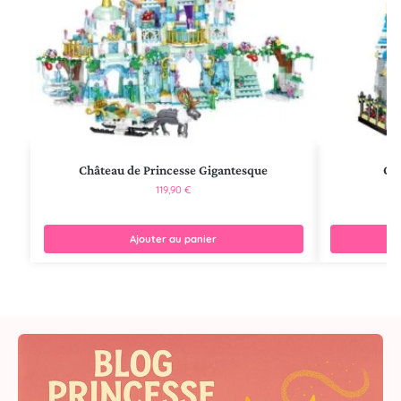
Château de Princesse Gigantesque
Châ
119,90
€
Ajouter au panier