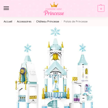
0
Accueil
Accessoires
Château Princesse
Palais de Princesse
/
/
/