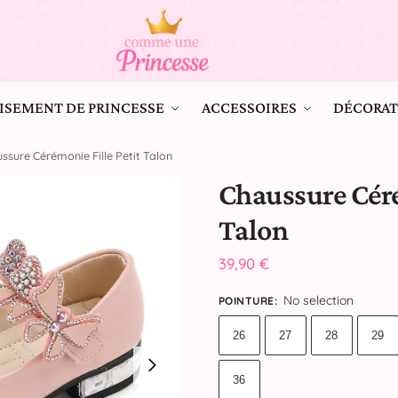
ISEMENT DE PRINCESSE
ACCESSOIRES
DÉCORAT
ssure Cérémonie Fille Petit Talon
Chaussure Céré
Talon
39,90
€
No selection
POINTURE
:
26
27
28
29
36