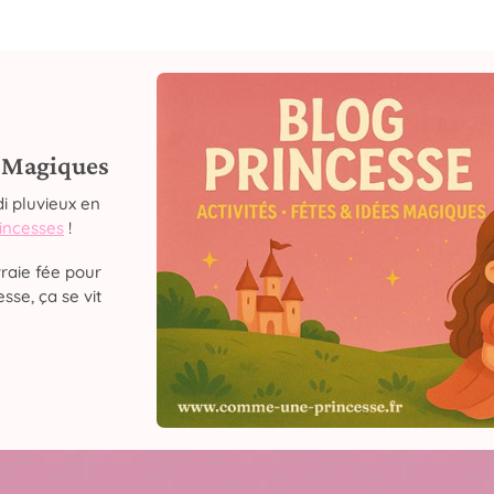
s Magiques
i pluvieux en
rincesses
!
raie fée pour
sse, ça se vit