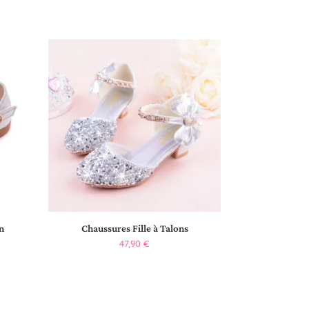
n
Chaussures Fille à Talons
47,90
€