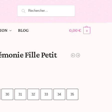
ION
BLOG
0,00
€
0
monie Fille Petit
30
31
32
33
34
35