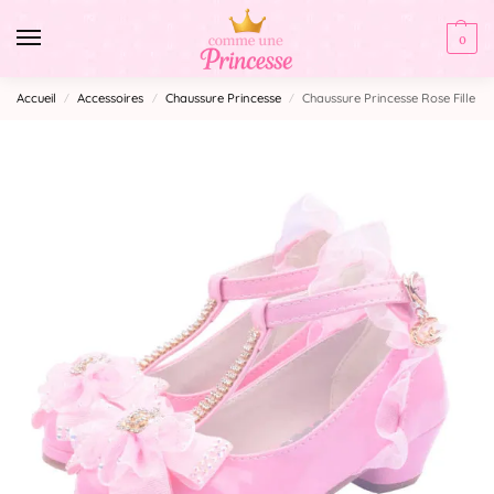
0
Accueil
Accessoires
Chaussure Princesse
Chaussure Princesse Rose Fille
/
/
/