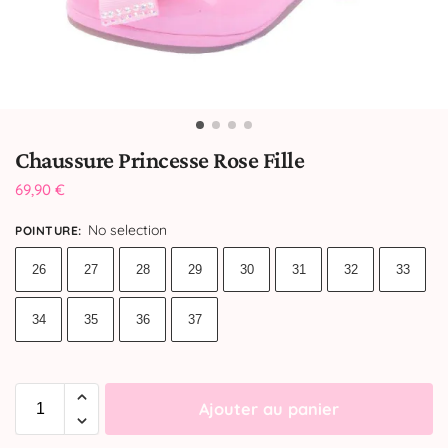
Chaussure Princesse Rose Fille
69,90
€
No selection
POINTURE
:
26
27
28
29
30
31
32
33
34
35
36
37
Ajouter au panier