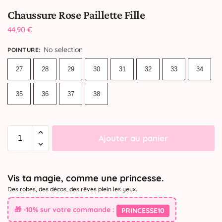
Chaussure Rose Paillette Fille
44,90
€
No selection
POINTURE
:
27
28
29
30
31
32
33
34
35
36
37
38
Ajouter au panier
Vis ta magie, comme une princesse.
Des robes, des décos, des rêves plein les yeux.
🎁 -10% sur votre commande :
PRINCESSE10