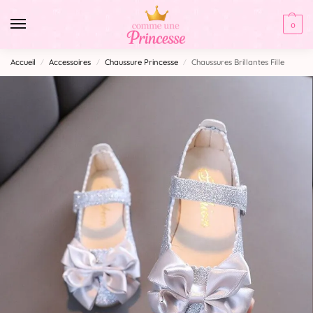
0
Accueil
Accessoires
Chaussure Princesse
Chaussures Brillantes Fille
/
/
/