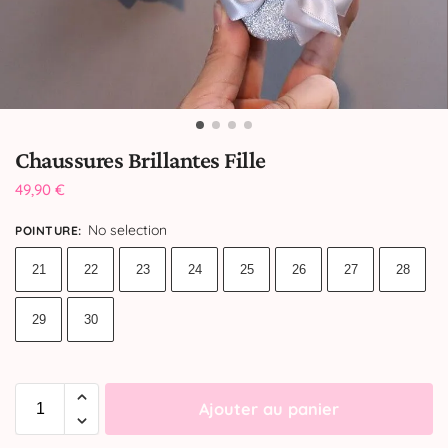
Chaussures Brillantes Fille
49,90
€
No selection
POINTURE
:
21
22
23
24
25
26
27
28
29
30
Ajouter au panier