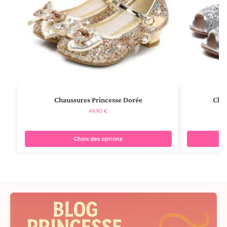
Chaussures Princesse Dorée
Chau
49,90
€
Choix des options