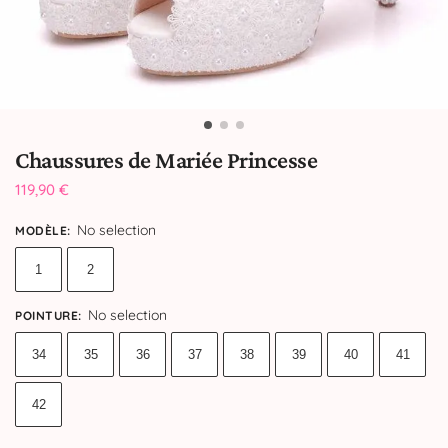
Chaussures de Mariée Princesse
119,90
€
No selection
MODÈLE
:
1
2
No selection
POINTURE
:
34
35
36
37
38
39
40
41
42