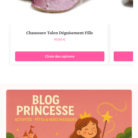
Chaussure Talon Déguisement Fille
Ch
49,90
€
Choix des options