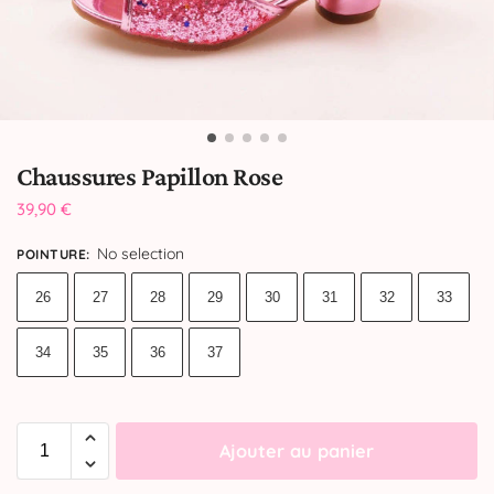
Chaussures Papillon Rose
39,90
€
No selection
POINTURE
:
26
27
28
29
30
31
32
33
34
35
36
37
Ajouter au panier