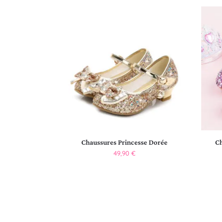
Chaussures Princesse Dorée
Ch
49,90
€