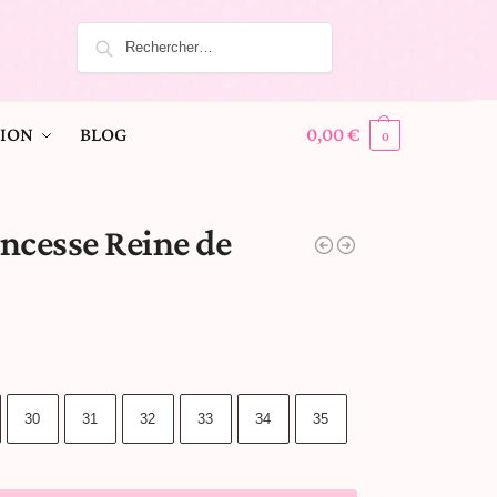
ION
BLOG
0,00
€
0
ncesse Reine de
30
31
32
33
34
35