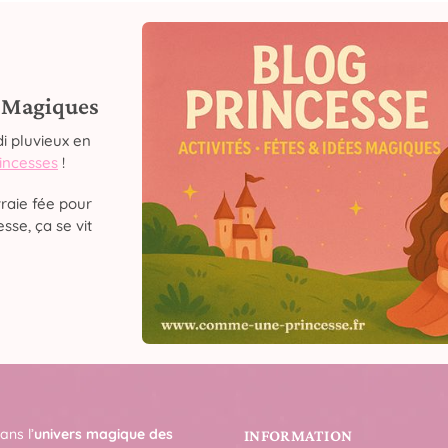
s Magiques
i pluvieux en
rincesses
!
raie fée pour
sse, ça se vit
ans l’
univers magique des
INFORMATION