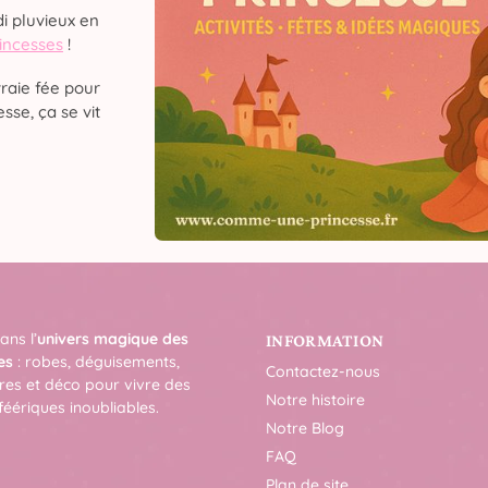
i pluvieux en
rincesses
!
raie fée pour
sse, ça se vit
ans l’
univers magique des
INFORMATION
es
: robes, déguisements,
Contactez-nous
res et déco pour vivre des
Notre histoire
féériques inoubliables.
Notre Blog
FAQ
Plan de site