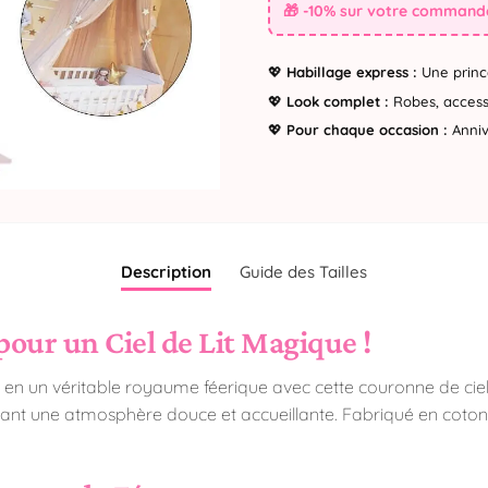
🎁 -10% sur votre commande
💖
Habillage express :
Une princ
💖
Look complet :
Robes, accesso
💖
Pour chaque occasion :
Annive
Description
Guide des Tailles
our un Ciel de Lit Magique !
e en un véritable royaume féerique avec cette couronne de cie
rtant une atmosphère douce et accueillante. Fabriqué en coton e