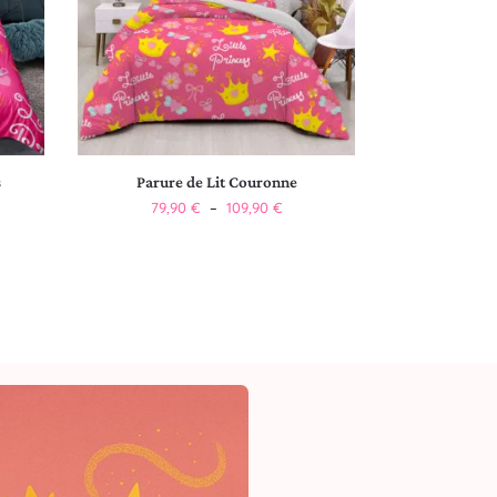
s
Parure de Lit Couronne
79,90
€
–
109,90
€