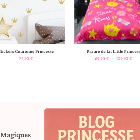
Stickers Couronne Princesse
Parure de Lit Little Princes
24,90
€
69,90
€
–
109,90
€
s Magiques