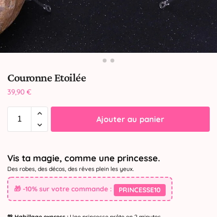
Couronne Etoilée
39,90
€
Ajouter au panier
Vis ta magie, comme une princesse.
Des robes, des décos, des rêves plein les yeux.
🎁 -10% sur votre commande :
PRINCESSE10
💖
Habillage express :
Une princesse prête en 2 minutes