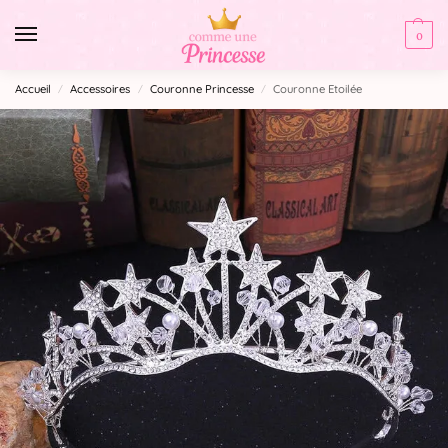
0
Accueil
Accessoires
Couronne Princesse
Couronne Etoilée
/
/
/