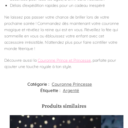
Délais d’expédition rapides pour un cadeau inespéré
Ne laissez pas passer votre chance de briller lors de votre
prochaine soirée ! Commandez dès maintenant votre couronne
magique et révélez la reine qui est en vous. Réveillez la fée qui
sommeille en vous ou éblouissez votre enfant avec cet
accessoire irrésistible. N’attendez plus pour faire scintiller votre
monde féerique !
Découvre aussi la
Couronne Prince et Princesse
, parfaite pour
ajouter une touche royale à ton style.
Catégorie :
Couronne Princesse
Étiquette :
Argenté
Produits similaires