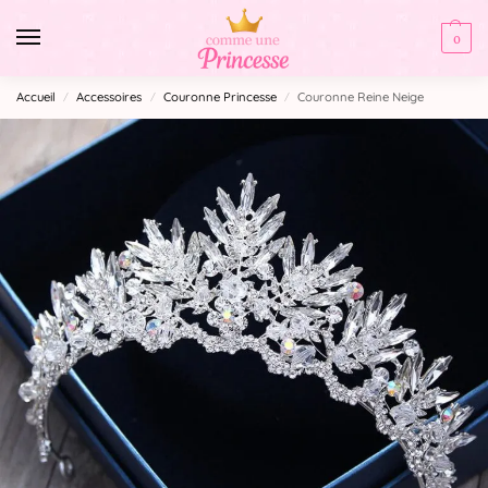
0
Accueil
Accessoires
Couronne Princesse
Couronne Reine Neige
/
/
/