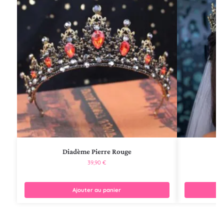
Diadème Pierre Rouge
Co
39,90
€
Ajouter au panier