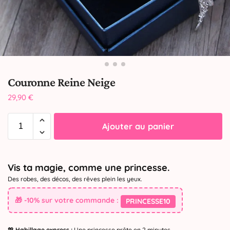
Couronne Reine Neige
29,90
€
Ajouter au panier
Vis ta magie, comme une princesse.
Des robes, des décos, des rêves plein les yeux.
🎁 -10% sur votre commande :
PRINCESSE10
💖
Habillage express :
Une princesse prête en 2 minutes