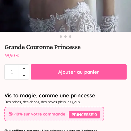
Grande Couronne Princesse
69,90
€
Ajouter au panier
Vis ta magie, comme une princesse.
Des robes, des décos, des rêves plein les yeux.
🎁 -10% sur votre commande :
PRINCESSE10
💖
Habillage express :
Une princesse prête en 2 minutes