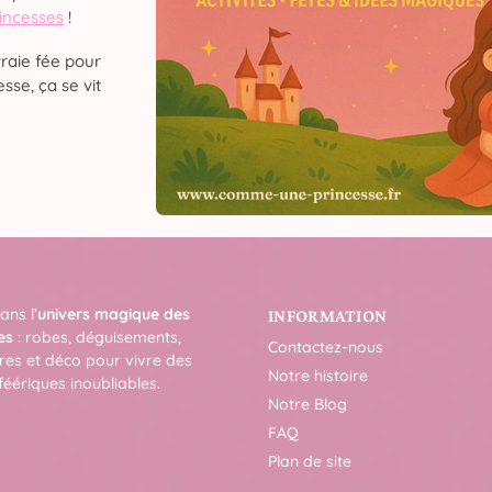
rincesses
!
raie fée pour
sse, ça se vit
ans l’
univers magique des
INFORMATION
es
: robes, déguisements,
Contactez-nous
res et déco pour vivre des
Notre histoire
féériques inoubliables.
Notre Blog
FAQ
Plan de site