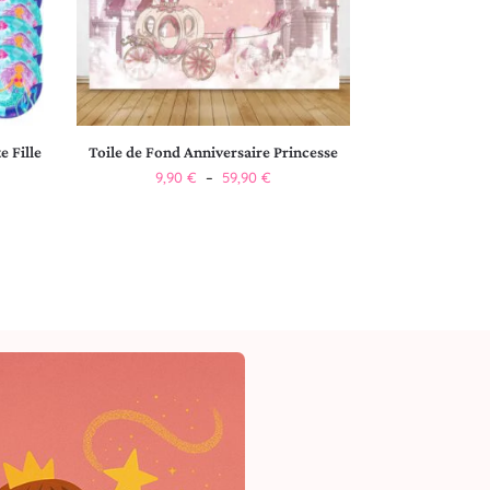
e Fille
Toile de Fond Anniversaire Princesse
9,90
€
–
59,90
€