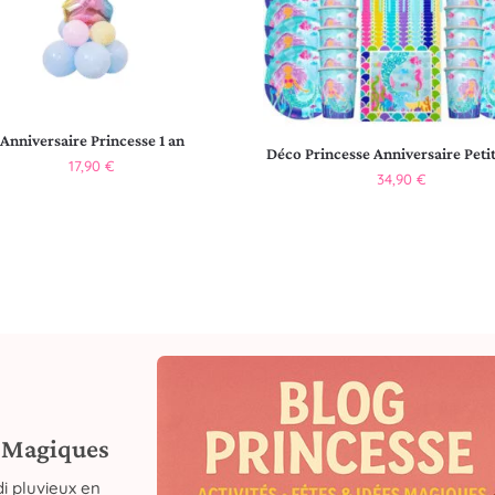
Anniversaire Princesse 1 an
Déco Princesse Anniversaire Petit
17,90
€
34,90
€
s Magiques
i pluvieux en