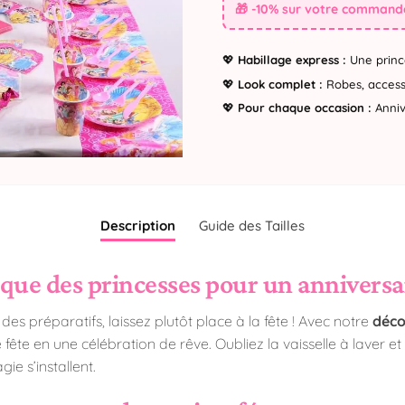
🎁 -10% sur votre commande
💖
Habillage express :
Une princ
💖
Look complet :
Robes, accesso
💖
Pour chaque occasion :
Annive
Description
Guide des Tailles
que des princesses pour un anniversai
es préparatifs, laissez plutôt place à la fête ! Avec notre
déco
ête en une célébration de rêve. Oubliez la vaisselle à laver et l
gie s’installent.