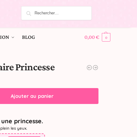
ION
BLOG
0,00
€
0
ire Princesse
Ajouter au panier
une princesse.
plein les yeux.