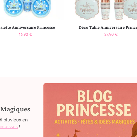
siette Anniversaire Princesse
Déco Table Anniversaire Princ
16,90
€
27,90
€
s Magiques
i pluvieux en
rincesses
!