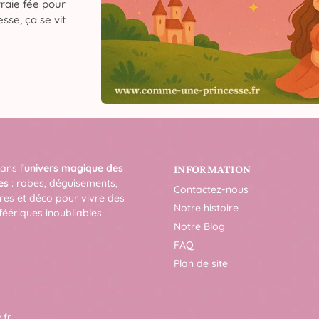
raie fée pour
sse, ça se vit
ans l’
univers magique des
INFORMATION
es
: robes, déguisements,
Contactez-nous
res et déco pour vivre des
Notre histoire
féériques inoubliables.
Notre Blog
FAQ
Plan de site
.fr