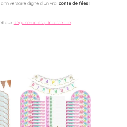
n anniversaire digne d’un vrai
conte de fées
!
œil aux
déguisements princesse fille
.