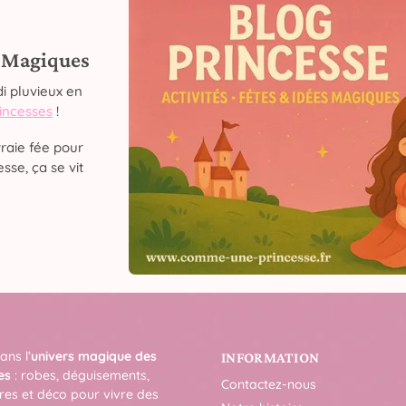
s Magiques
i pluvieux en
rincesses
!
raie fée pour
sse, ça se vit
ans l’
univers magique des
INFORMATION
es
: robes, déguisements,
Contactez-nous
res et déco pour vivre des