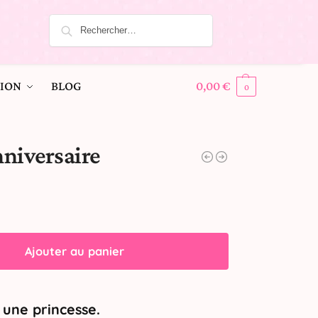
ION
BLOG
0,00
€
0
nniversaire
Ajouter au panier
une princesse.