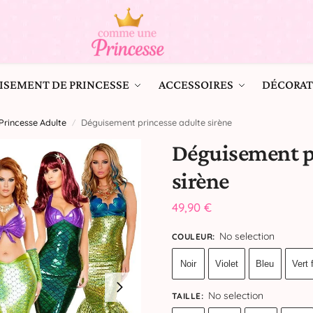
ISEMENT DE PRINCESSE
ACCESSOIRES
DÉCORAT
rincesse Adulte
Déguisement princesse adulte sirène
/
Déguisement p
sirène
49,90
€
No selection
COULEUR
:
Noir
Violet
Bleu
Vert 
No selection
TAILLE
: