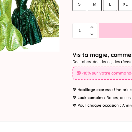
S
M
L
XL
Vis ta magie, comme 
Des robes, des décos, des rêves 
🎁 -10% sur votre commande
💖
Habillage express :
Une princ
💖
Look complet :
Robes, accesso
💖
Pour chaque occasion :
Annive