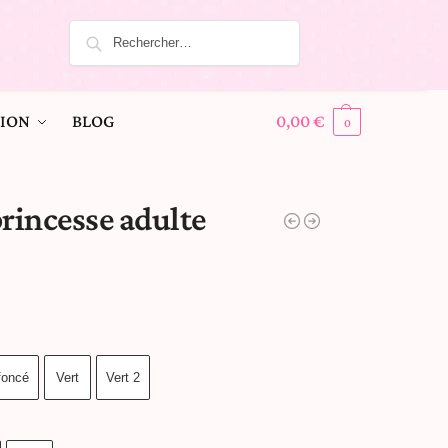
ION
BLOG
0,00
€
0
rincesse adulte
foncé
Vert
Vert 2