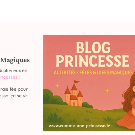
s Magiques
i pluvieux en
rincesses
!
raie fée pour
sse, ça se vit