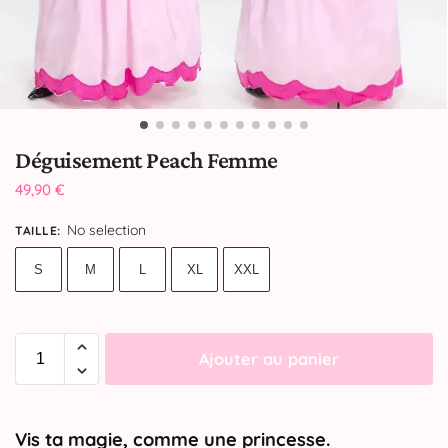
Déguisement Peach Femme
49,90
€
No selection
TAILLE
:
S
M
L
XL
XXL
Ajouter au panier
Vis ta magie, comme une princesse.