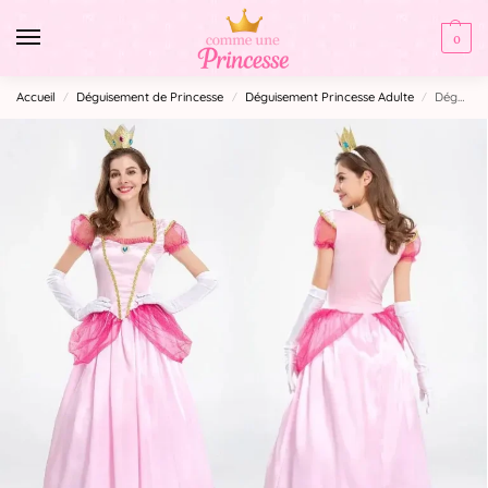
0
Accueil
Déguisement de Princesse
Déguisement Princesse Adulte
Déguisement Peach Femme
/
/
/