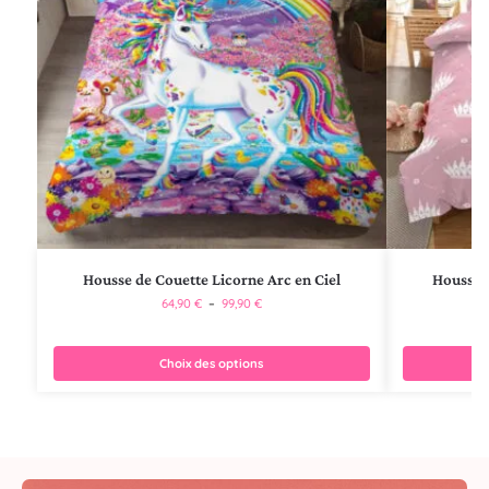
Housse de Couette Licorne Arc en Ciel
Housse d
64,90
€
–
99,90
€
Choix des options