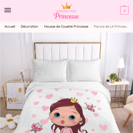
0
Accueil
Décoration
Housse de Couette Princesse
Parure de Lit Princesse 2 Personnes
/
/
/