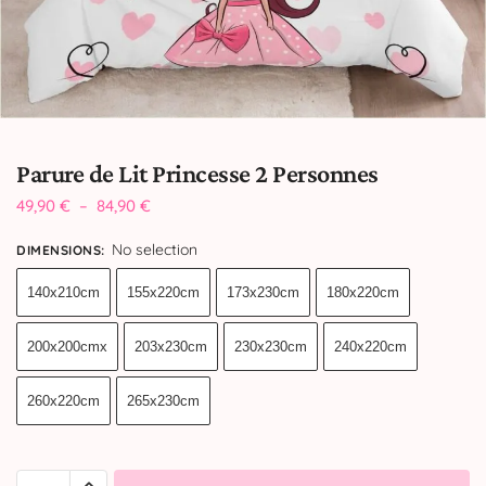
Parure de Lit Princesse 2 Personnes
49,90
€
–
84,90
€
No selection
DIMENSIONS
:
140x210cm
155x220cm
173x230cm
180x220cm
200x200cmx
203x230cm
230x230cm
240x220cm
260x220cm
265x230cm