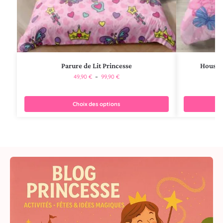
Parure de Lit Princesse
Housse
49,90
€
–
99,90
€
Choix des options