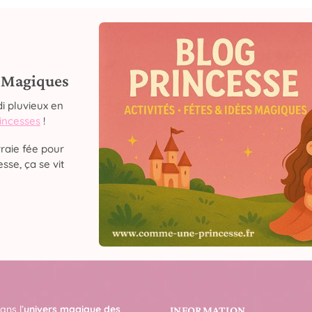
s Magiques
i pluvieux en
rincesses
!
raie fée pour
sse, ça se vit
ans l’
univers magique des
INFORMATION