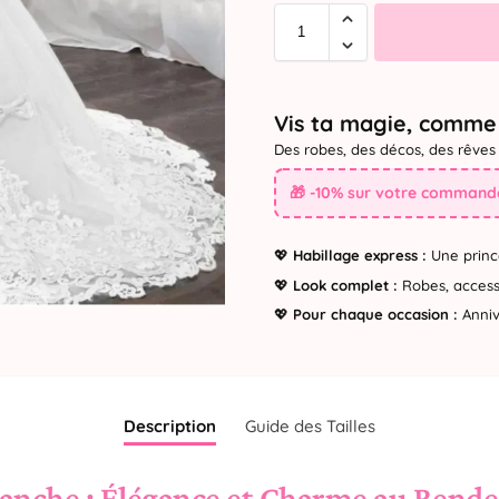
Vis ta magie, comme 
Des robes, des décos, des rêves 
🎁 -10% sur votre commande
💖
Habillage express :
Une princ
💖
Look complet :
Robes, accesso
💖
Pour chaque occasion :
Annive
Description
Guide des Tailles
lanche : Élégance et Charme au Rend