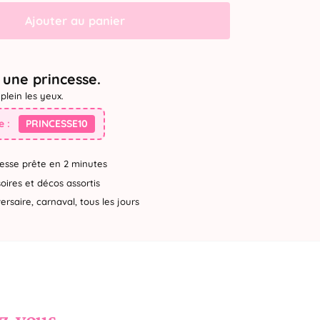
Ajouter au panier
une princesse.
plein les yeux.
 :
PRINCESSE10
esse prête en 2 minutes
ires et décos assortis
rsaire, carnaval, tous les jours
ez-vous