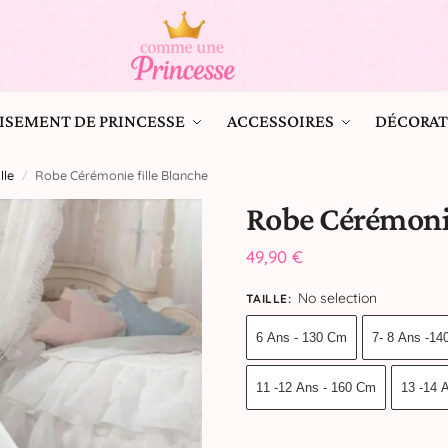
ISEMENT DE PRINCESSE
ACCESSOIRES
DÉCORAT
le​
Robe Cérémonie fille Blanche
/
Robe Cérémonie
49,90
€
No selection
TAILLE
:
6 Ans - 130 Cm
7- 8 Ans -1
11 -12 Ans - 160 Cm
13 -14 