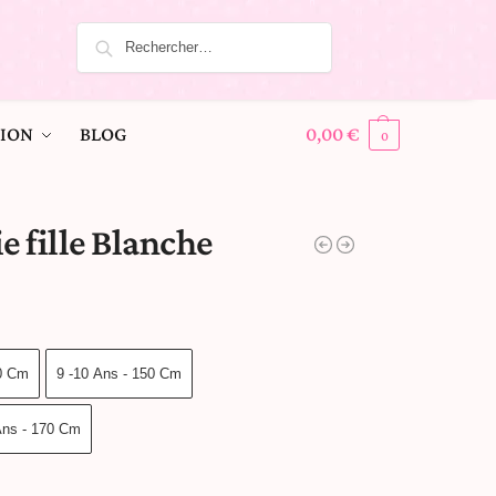
ION
BLOG
0,00
€
0
 fille Blanche
40 Cm
9 -10 Ans - 150 Cm
Ans - 170 Cm