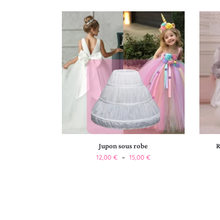
Jupon sous robe
R
12,00
€
–
15,00
€