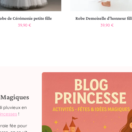
obe de Cérémonie petite fille
Robe Demoiselle d’honneur fill
39,90
€
39,90
€
s Magiques
i pluvieux en
rincesses
!
raie fée pour