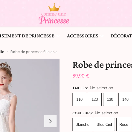
ISEMENT DE PRINCESSE
ACCESSOIRES
DÉCORAT
le​
Robe de princesse fille chic
/
Robe de princes
39,90
€
No selection
TAILLES
:
110
120
130
140
No selection
COULEURS
:
Blanche
Bleu Ciel
Rose