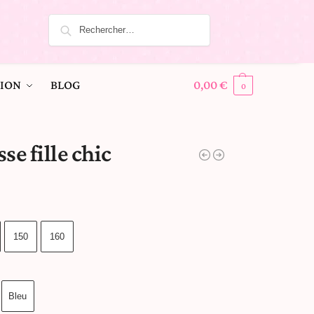
ION
BLOG
0,00
€
0
se fille chic
150
160
Bleu