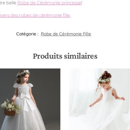
re belle
Robe de Cérémonie princesse
!
nivers des robes de cérémonie fille
.
Catégorie :
Robe de Cérémonie Fille​
Produits similaires