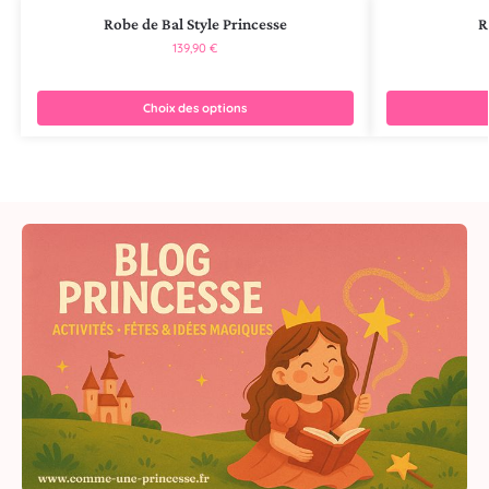
Robe de Bal Style Princesse
R
139,90
€
Choix des options