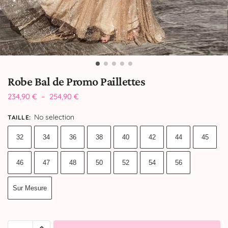
Robe Bal de Promo Paillettes
234,90
€
–
254,90
€
No selection
TAILLE
:
32
34
36
38
40
42
44
45
46
47
48
50
52
54
56
Sur Mesure