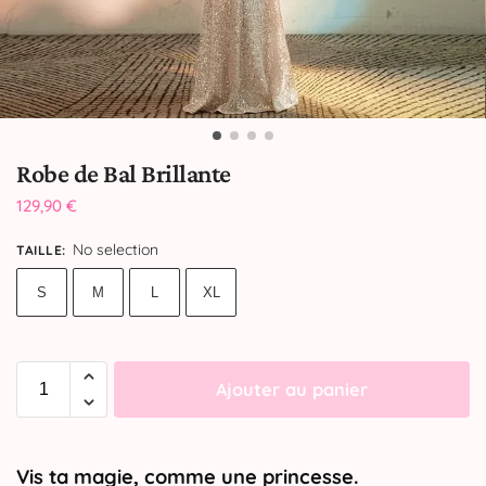
Robe de Bal Brillante
129,90
€
No selection
TAILLE
:
S
M
L
XL
Ajouter au panier
Vis ta magie, comme une princesse.