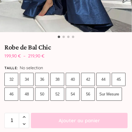
Robe de Bal Chic
199,90
€
–
219,90
€
No selection
TAILLE
:
32
34
36
38
40
42
44
45
46
48
50
52
54
56
Sur Mesure
Ajouter au panier