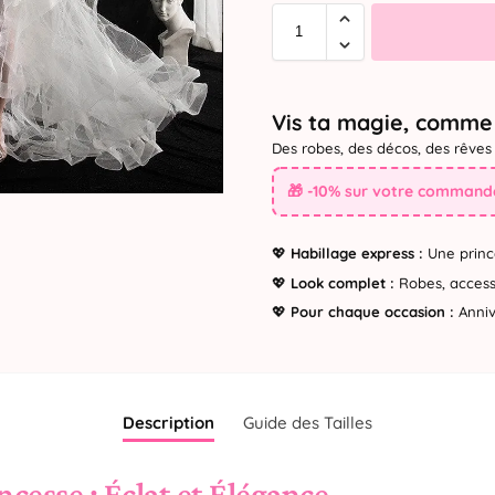
Vis ta magie, comme 
Des robes, des décos, des rêves 
🎁 -10% sur votre commande
💖
Habillage express :
Une princ
💖
Look complet :
Robes, accesso
💖
Pour chaque occasion :
Annive
Description
Guide des Tailles
cesse : Éclat et Élégance