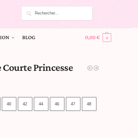
ION
BLOG
0,00
€
0
 Courte Princesse
40
42
44
46
47
48