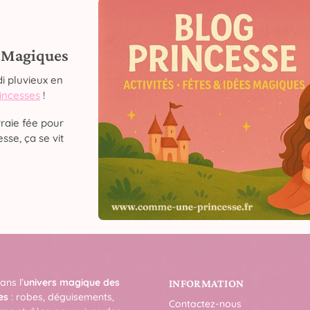
s Magiques
i pluvieux en
rincesses
!
raie fée pour
sse, ça se vit
ans l’
univers magique des
INFORMATION
es
: robes, déguisements,
Contactez-nous