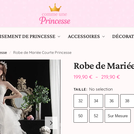
ISEMENT DE PRINCESSE
ACCESSOIRES
DÉCORAT
esse
Robe de Mariée Courte Princesse
/
Robe de Mariée
199,90
€
–
219,90
€
No selection
TAILLE
:
32
34
36
38
50
52
Sur Mesure