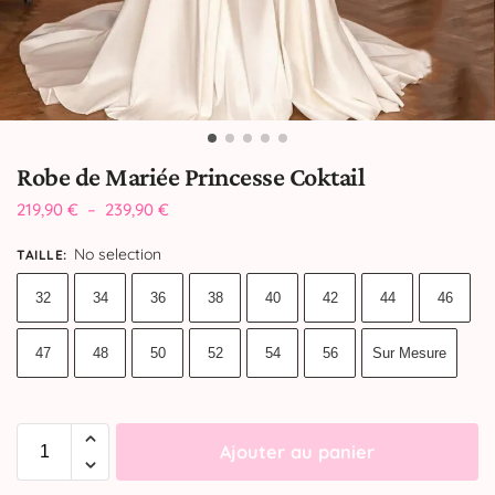
Robe de Mariée Princesse Coktail
219,90
€
–
239,90
€
No selection
TAILLE
:
32
34
36
38
40
42
44
46
47
48
50
52
54
56
Sur Mesure
Ajouter au panier