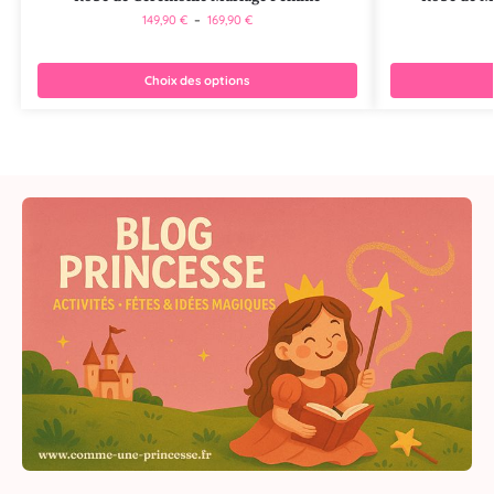
149,90
€
–
169,90
€
Choix des options