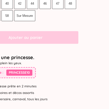
40
42
44
46
47
48
58
Sur Mesure
Ajouter au panier
une princesse.
plein les yeux.
 :
PRINCESSE10
esse prête en 2 minutes
ires et décos assortis
rsaire, carnaval, tous les jours