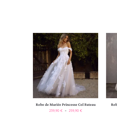
Robe de Mariée Princesse Col Bateau
Rob
239,90
€
–
259,90
€