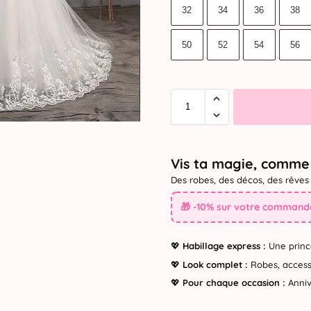
32
34
36
38
50
52
54
56
Vis ta magie, comme 
Des robes, des décos, des rêves 
🎁 -10% sur votre commande
💖
Habillage express :
Une princ
💖
Look complet :
Robes, accesso
💖
Pour chaque occasion :
Annive