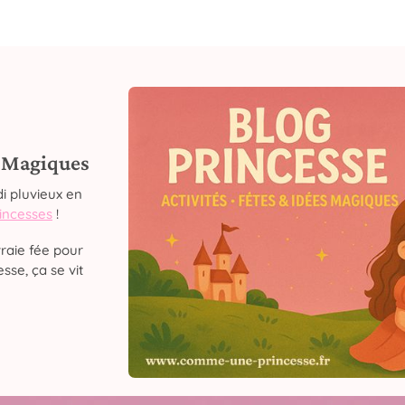
s Magiques
i pluvieux en
rincesses
!
raie fée pour
sse, ça se vit