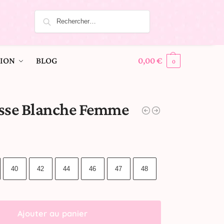
ION
BLOG
0,00
€
0
esse Blanche Femme
40
42
44
46
47
48
Ajouter au panier