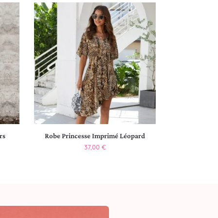
rs
Robe Princesse Imprimé Léopard
37,00
€