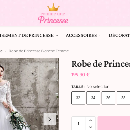
ISEMENT DE PRINCESSE
ACCESSOIRES
DÉCORAT
e​
Robe de Princesse Blanche Femme
/
Robe de Princ
199,90
€
No selection
TAILLE
:
32
34
36
38