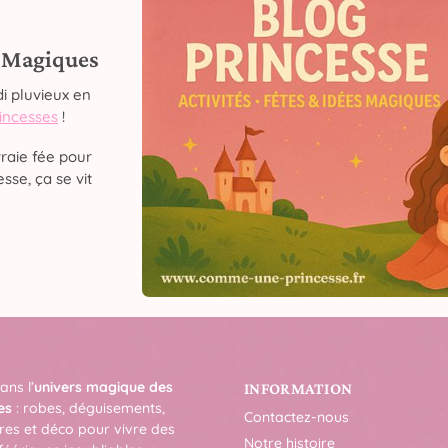
s Magiques
i pluvieux en
rincesses
!
raie fée pour
sse, ça se vit
ans l’
univers magique des
INFORMATION
es
: robes, déguisements,
Contactez-nous
res et déco pour vivre des
Notre histoire