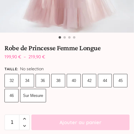
Robe de Princesse Femme Longue
199,90
€
–
219,90
€
No selection
TAILLE
:
32
34
36
38
40
42
44
45
46
Sur Mesure
Ajouter au panier