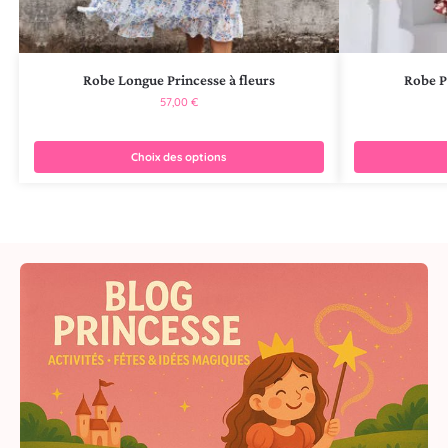
Robe Longue Princesse à fleurs
Robe P
57,00
€
Choix des options