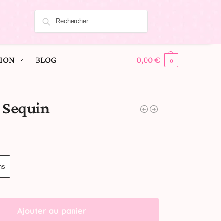
ION
BLOG
0,00
€
0
 Sequin
ns
Ajouter au panier