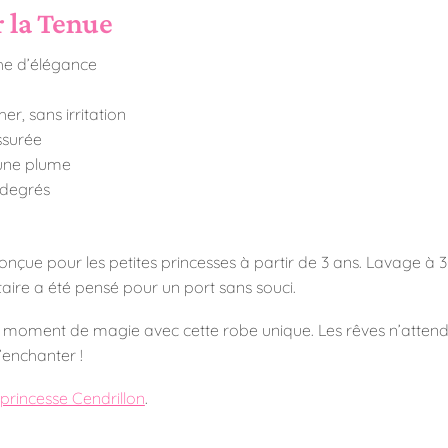
r la Tenue
he d’élégance
er, sans irritation
ssurée
une plume
0 degrés
conçue pour les petites princesses à partir de 3 ans. Lavage à
itaire a été pensé pour un port sans souci.
un moment de magie avec cette robe unique. Les rêves n’attend
’enchanter !
princesse Cendrillon
.