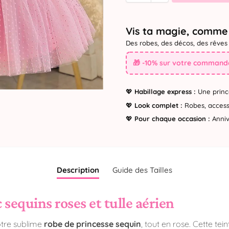
Vis ta magie, comme 
Des robes, des décos, des rêves 
🎁 -10% sur votre commande
💖
Habillage express :
Une princ
💖
Look complet :
Robes, accesso
💖
Pour chaque occasion :
Annive
Description
Guide des Tailles
sequins roses et tulle aérien
notre sublime
robe de princesse sequin
, tout en rose. Cette tei