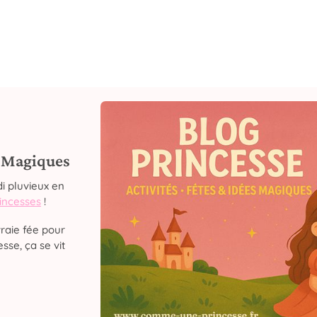
s Magiques
i pluvieux en
rincesses
!
raie fée pour
sse, ça se vit