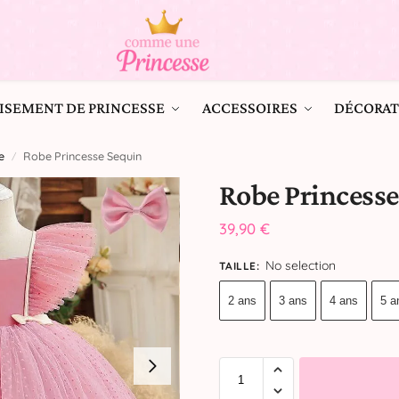
ISEMENT DE PRINCESSE
ACCESSOIRES
DÉCORAT
e
Robe Princesse Sequin
/
Robe Princesse
39,90
€
No selection
TAILLE
:
2 ans
3 ans
4 ans
5 a