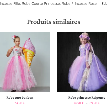
ncesse Fille
,
Robe Courte Princesse
,
Robe Princesse Rose
Éti
Produits similaires
Robe tutu bonbon
Robe princesse Raiponce
34,90
€
34,90
€
–
69,90
€