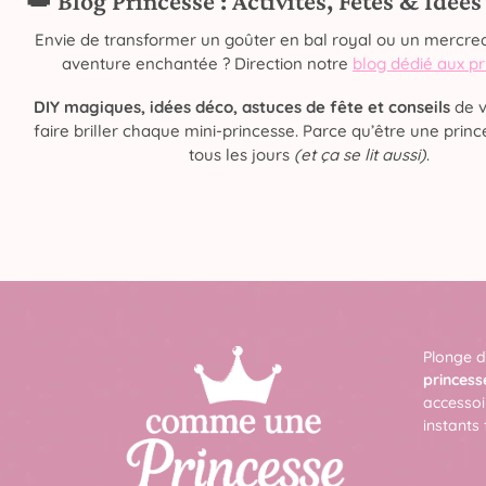
👑 Blog Princesse : Activités, Fêtes & Idée
Envie de transformer un goûter en bal royal ou un mercred
aventure enchantée ? Direction notre
blog dédié aux p
DIY magiques, idées déco, astuces de fête et conseils
de v
faire briller chaque mini-princesse. Parce qu’être une prince
tous les jours
(et ça se lit aussi)
.
Plonge d
princess
accessoi
instants 