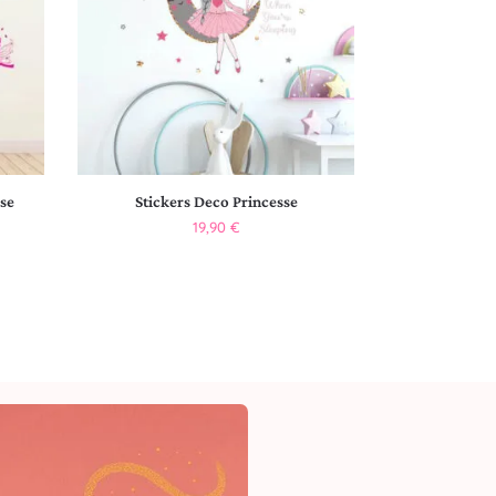
se
Stickers Deco Princesse
19,90
€