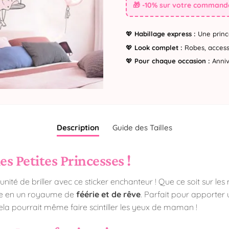
🎁 -10% sur votre commande
💖
Habillage express :
Une princ
💖
Look complet :
Robes, accesso
💖
Pour chaque occasion :
Annive
Description
Guide des Tailles
es Petites Princesses !
nité de briller avec ce sticker enchanteur ! Que ce soit sur le
ce en un royaume de
féérie et de rêve
. Parfait pour apporte
, cela pourrait même faire scintiller les yeux de maman !