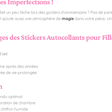
es Imperfections !
ait un peu tâche lors des goûters d’anniversaire ? Pas de paniqu
s il ajoute aussi une atmosphère de
magie
dans votre pièce. Un
es des Stickers Autocollants pour Fill
d’œil
ême après des années
rée de vie prolongée
n
endu optimal
coration de chambre
 chiffon humide