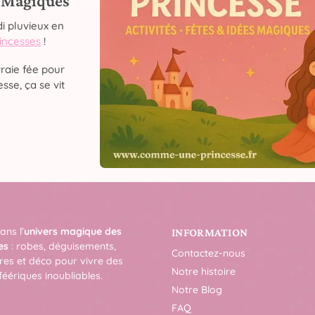
s Magiques
i pluvieux en
rincesses
!
raie fée pour
sse, ça se vit
ans l’
univers magique des
INFORMATION
es
: robes, déguisements,
Contactez-nous
res et déco pour vivre des
Notre histoire
féériques inoubliables.
Notre Blog
FAQ