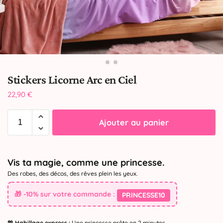
Stickers Licorne Arc en Ciel
22,90
€
Ajouter au panier
Vis ta magie, comme une princesse.
Des robes, des décos, des rêves plein les yeux.
🎁 -10% sur votre commande :
PRINCESSE10
💖
Habillage express :
Une princesse prête en 2 minutes