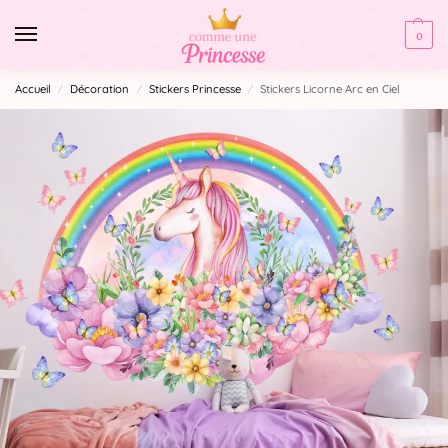
0
Accueil
Décoration
Stickers Princesse
Stickers Licorne Arc en Ciel
/
/
/