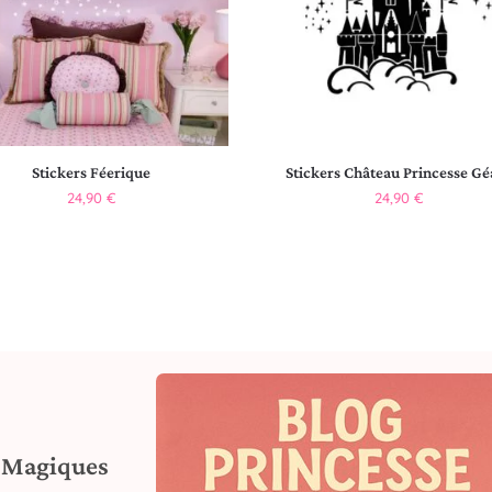
Stickers Féerique
Stickers Château Princesse Gé
24,90
€
24,90
€
s Magiques