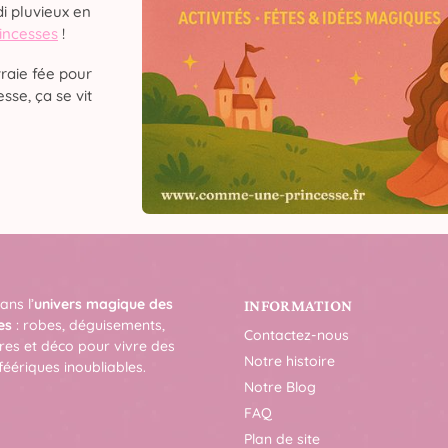
i pluvieux en
rincesses
!
raie fée pour
sse, ça se vit
ans l’
univers magique des
INFORMATION
es
: robes, déguisements,
Contactez-nous
res et déco pour vivre des
Notre histoire
féériques inoubliables.
Notre Blog
FAQ
Plan de site