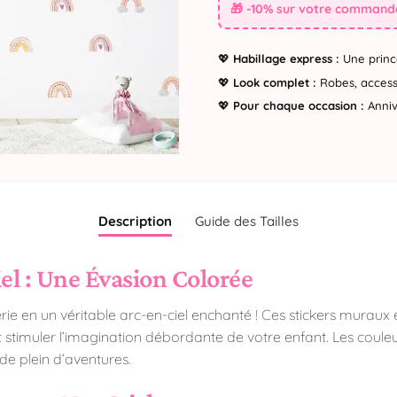
🎁 -10% sur votre commande
💖
Habillage express :
Une princ
💖
Look complet :
Robes, accesso
💖
Pour chaque occasion :
Annive
Description
Guide des Tailles
el : Une Évasion Colorée
ie en un véritable arc-en-ciel enchanté ! Ces stickers murau
timuler l’imagination débordante de votre enfant. Les couleurs
e plein d’aventures.