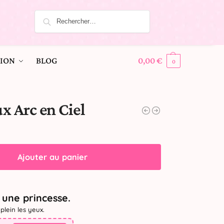
ION
BLOG
0,00
€
0
x Arc en Ciel
Ajouter au panier
une princesse.
plein les yeux.