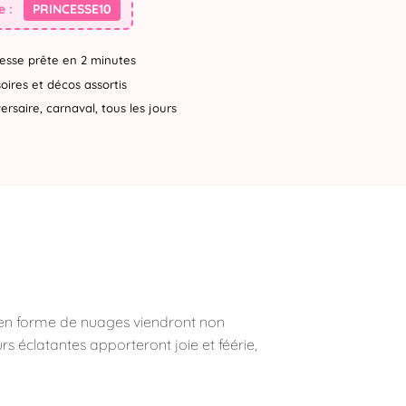
 :
PRINCESSE10
esse prête en 2 minutes
ires et décos assortis
rsaire, carnaval, tous les jours
x en forme de nuages viendront non
 éclatantes apporteront joie et féérie,