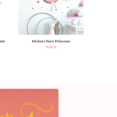
ant
Stickers Deco Princesse
19,90
€