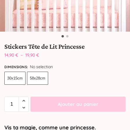
Stickers Tête de Lit Princesse
14,90
€
–
19,90
€
No selection
DIMENSIONS
:
30x15cm
58x28cm
Ajouter au panier
Vis ta magie, comme une princesse.