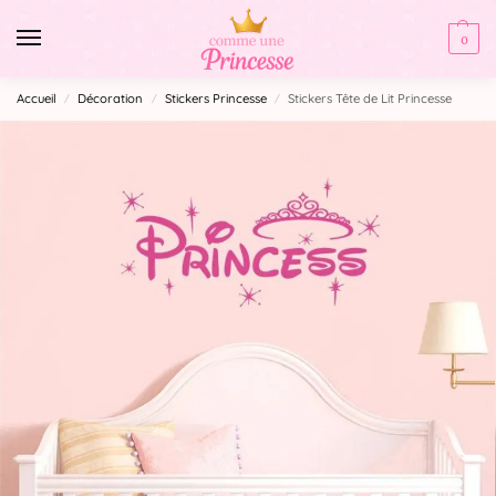
0
Accueil
Décoration
Stickers Princesse
Stickers Tête de Lit Princesse
/
/
/