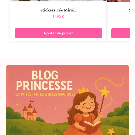
Stickers Fée Miroir
Sti
34,90
€
Ajouter au panier