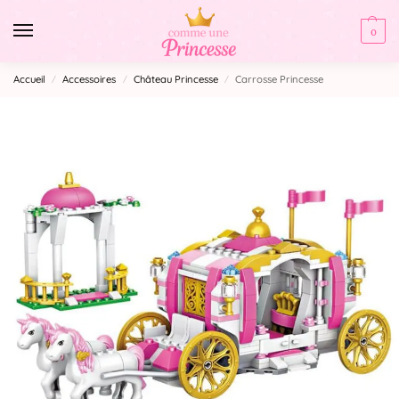
0
Accueil
Accessoires
Château Princesse
Carrosse Princesse
/
/
/