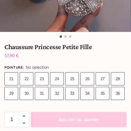
Chaussure Princesse Petite Fille
37,90
€
No selection
POINTURE
:
21
22
23
24
25
26
27
28
29
30
31
32
33
34
35
36
Ajouter au panier