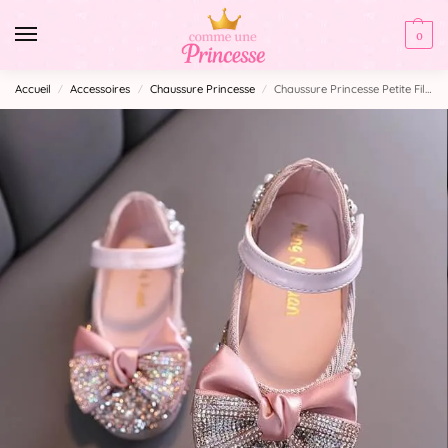
0
Accueil
Accessoires
Chaussure Princesse
Chaussure Princesse Petite Fille
/
/
/