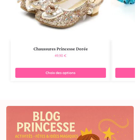
Chaussures Princesse Dorée
Ch
49,90
€
Choix des options