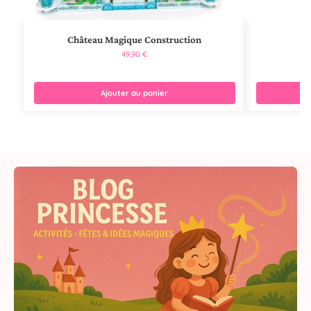
Château Magique Construction
Ch
49,90
€
Ajouter au panier