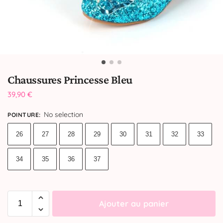
Chaussures Princesse Bleu
39,90
€
No selection
POINTURE
:
26
27
28
29
30
31
32
33
34
35
36
37
Ajouter au panier