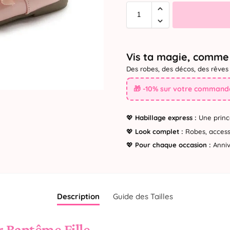
Vis ta magie, comme 
Des robes, des décos, des rêves 
🎁 -10% sur votre commande
💖
Habillage express :
Une princ
💖
Look complet :
Robes, accesso
💖
Pour chaque occasion :
Annive
Description
Guide des Tailles
 Baptême Fille