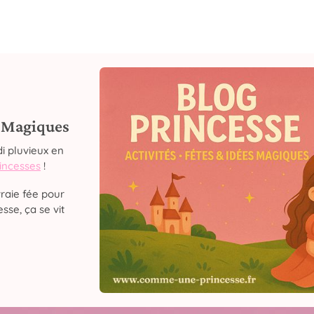
s Magiques
i pluvieux en
rincesses
!
raie fée pour
sse, ça se vit