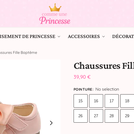
ISEMENT DE PRINCESSE
ACCESSOIRES
DÉCORAT
ssures Fille Baptême
Chaussures Fi
39,90
€
No selection
POINTURE
:
15
16
17
18
26
27
28
29