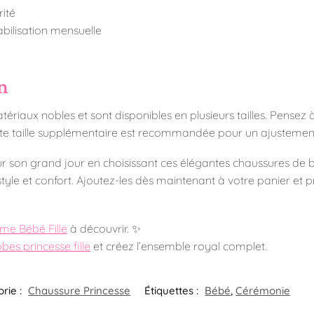
ité
bilisation mensuelle
en
tériaux nobles et sont disponibles en plusieurs tailles. Pensez
tite taille supplémentaire est recommandée pour un ajustemen
our son grand jour en choisissant ces élégantes chaussures de 
yle et confort. Ajoutez-les dès maintenant à votre panier et pr
me Bébé Fille
à découvrir. ✨
obes princesse fille
et créez l’ensemble royal complet.
rie :
Chaussure Princesse
Étiquettes :
Bébé
,
Cérémonie