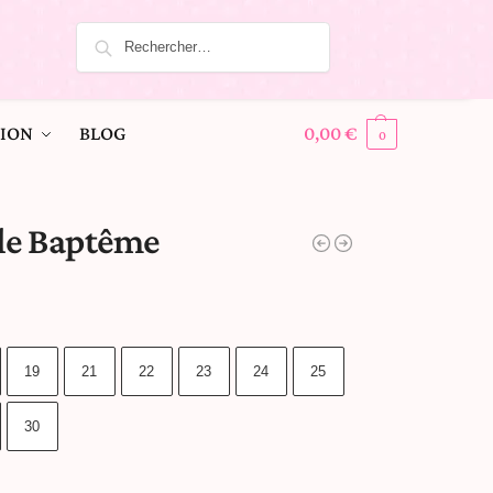
ION
BLOG
0,00
€
0
lle Baptême
19
21
22
23
24
25
30