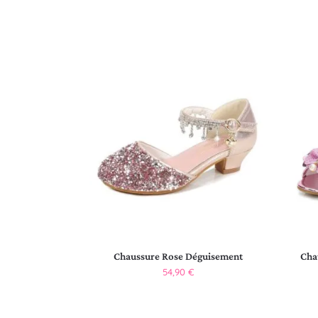
Chaussure Rose Déguisement
Cha
54,90
€