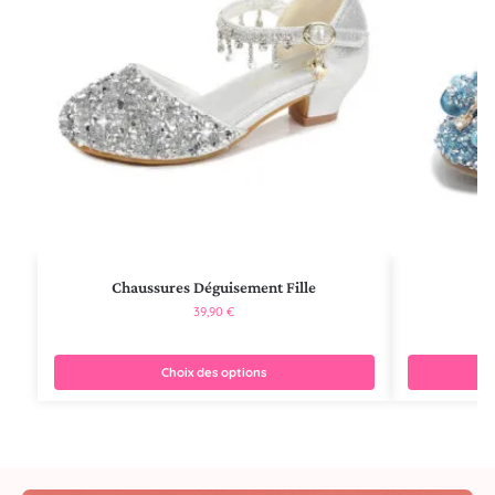
Chaussures Déguisement Fille
C
39,90
€
Choix des options