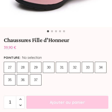
Chaussures Fille d’Honneur
39,90
€
No selection
POINTURE
:
27
28
29
30
31
32
33
34
35
36
37
Ajouter au panier