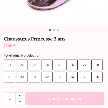
Chaussures Princesse 3 ans
29,90
€
No selection
POINTURE
:
21
22
23
24
25
26
27
28
29
30
31
32
33
34
35
36
Ajouter au panier