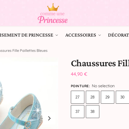
ISEMENT DE PRINCESSE
ACCESSOIRES
DÉCORAT
ssures Fille Paillettes Bleues
Chaussures Fill
44,90
€
No selection
POINTURE
:
27
28
29
30
37
38