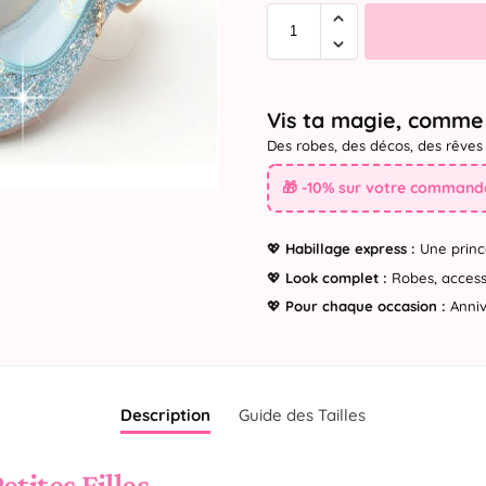
Vis ta magie, comme 
Des robes, des décos, des rêves 
🎁 -10% sur votre commande
💖
Habillage express :
Une princ
💖
Look complet :
Robes, accesso
💖
Pour chaque occasion :
Annive
Description
Guide des Tailles
etites Filles