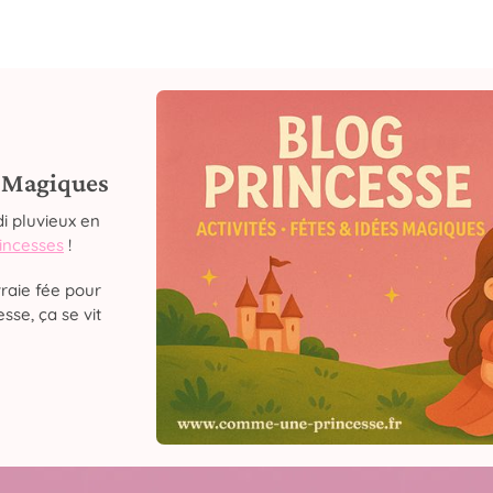
s Magiques
i pluvieux en
rincesses
!
raie fée pour
sse, ça se vit