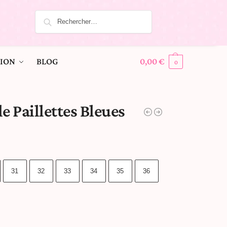
ION
BLOG
0,00
€
0
e Paillettes Bleues
31
32
33
34
35
36