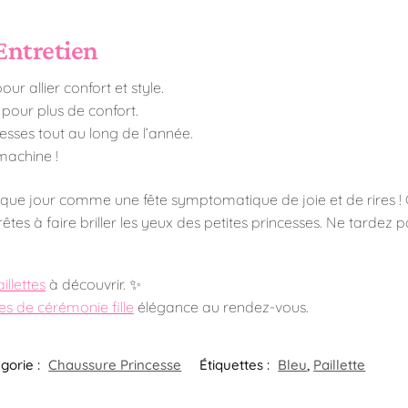
Entretien
ur allier confort et style.
s pour plus de confort.
esses tout au long de l’année.
machine !
aque jour comme une fête symptomatique de joie et de rires ! C
tes à faire briller les yeux des petites princesses. Ne tardez pa
illettes
à découvrir. ✨
es de cérémonie fille
élégance au rendez-vous.
gorie :
Chaussure Princesse
Étiquettes :
Bleu
,
Paillette