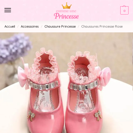
0
Accueil
Accessoires
Chaussure Princesse
Chaussures Princesse Rose
/
/
/