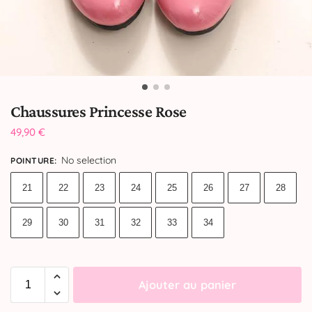
Chaussures Princesse Rose
49,90
€
No selection
POINTURE
:
21
22
23
24
25
26
27
28
29
30
31
32
33
34
Ajouter au panier