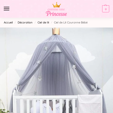
0
Accueil
Décoration
Ciel de lit
Ciel de Lit Couronne Bébé
/
/
/