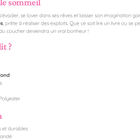
le sommeil
vader, se lover dans ses rêves et laisser son imagination gamba
es
, prête à réaliser des exploits. Que ce soit lire un livre ou se
e du coucher deviendra un vrai bonheur !
it ?
afond
s
Polyester
n
s et durables
mmandé