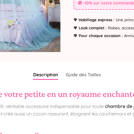
🎁 -10% sur votre commande
💖
Habillage express :
Une princ
💖
Look complet :
Robes, accesso
💖
Pour chaque occasion :
Annive
Description
Guide des Tailles
 votre petite en un royaume enchanté
e lit, véritable accessoire indispensable pour toute
chambre de p
 il crée aussi un cocon rassurant, éloignant les cauchemars et