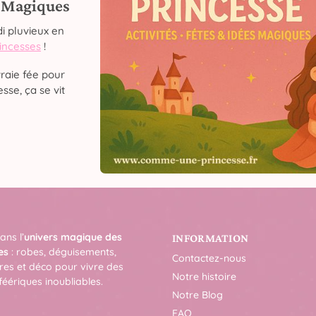
s Magiques
i pluvieux en
rincesses
!
raie fée pour
sse, ça se vit
ans l’
univers magique des
INFORMATION
es
: robes, déguisements,
Contactez-nous
res et déco pour vivre des
Notre histoire
féériques inoubliables.
Notre Blog
FAQ