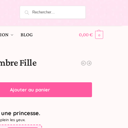
ION
BLOG
0,00
€
0
mbre Fille
Ajouter au panier
une princesse.
plein les yeux.