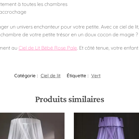
itement à toutes les chambres
d’accrochage
er un univers enchanteur pour votre petite. Avec ce ciel de lit
 chambre de votre petite trésor en un doux cocon de magie ?
ement au
Ciel de Lit Bébé Rose Pale
. Et côté tenue, votre enfa
Catégorie :
Ciel de lit
Étiquette :
Vert
Produits similaires