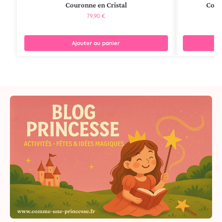
Couronne en Cristal
Cour
79,90
€
Ajouter au panier