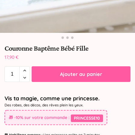
Couronne Baptême Bébé Fille
17,90
€
Ajouter au panier
Vis ta magie, comme une princesse.
Des robes, des décos, des rêves plein les yeux.
🎁 -10% sur votre commande :
PRINCESSE10
💖
Habillage express :
Une princesse prête en 2 minutes