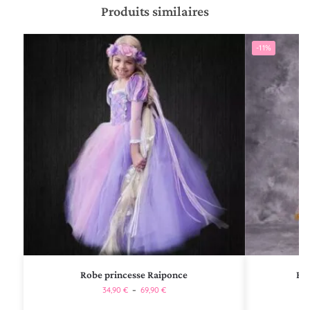
Produits similaires
-11%
Robe princesse Raiponce
Rob
34,90
€
–
69,90
€