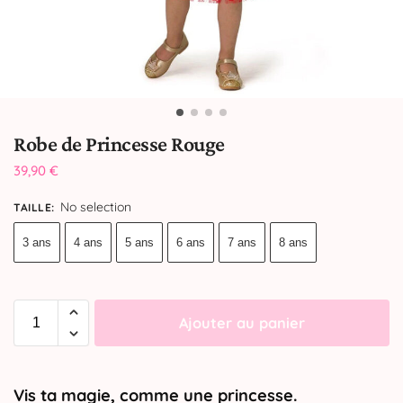
Robe de Princesse Rouge
39,90
€
No selection
TAILLE
:
3 ans
4 ans
5 ans
6 ans
7 ans
8 ans
Ajouter au panier
Vis ta magie, comme une princesse.